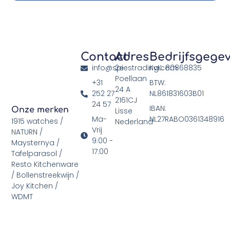
Contact
Adres
Bedrijfsgege
info@spiestrading.com
2e
KvK: 80868835
Poellaan
+31
BTW:
24 A
252 27
NL861831603B01
2161CJ
24 57
IBAN:
Onze merken
Lisse
Ma-
NL27RABO0361348916
1915 watches /
Nederland
Vrij
NATURN /
9:00 -
Maysternya /
17:00
Tafelparasol /
Resto Kitchenware
/ Bollenstreekwijn /
Joy Kitchen /
WDMT