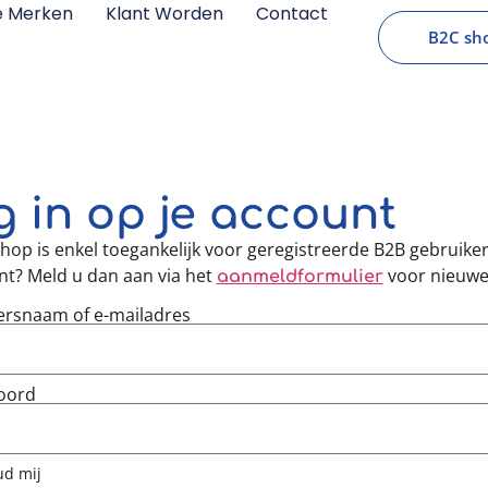
e Merken
Klant Worden
Contact
B2C sho
 in op je account
op is enkel toegankelijk voor geregistreerde B2B gebruike
nt? Meld u dan aan via het
voor nieuwe
aanmeldformulier
ersnaam of e-mailadres
oord
d mij