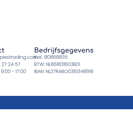
ct
Bedrijfsgegevens
piestrading.com
KvK: 80868835
 27 24 57
BTW: NL861831603B01
 9:00 - 17:00
IBAN: NL27RABO0361348916