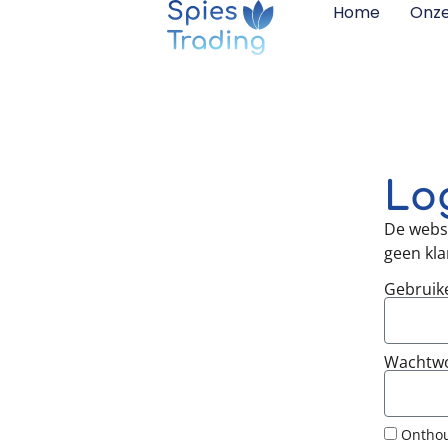
Home
Onz
Log
De websh
geen kla
Gebruik
Wachtw
Onthou