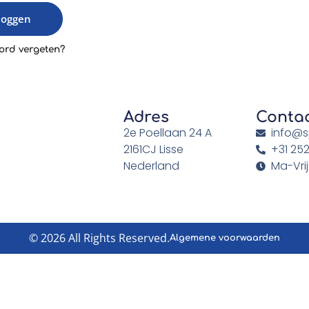
loggen
rd vergeten?
Adres
Conta
2e Poellaan 24 A
info@s
2161CJ Lisse
+31 252
Nederland
Ma-Vrij
© 2026 All Rights Reserved.
Algemene voorwaarden