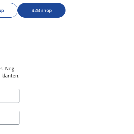
p​
B2B shop​
rs. Nog
 klanten.